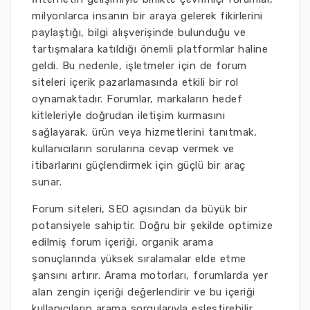
milyonlarca insanın bir araya gelerek fikirlerini
paylaştığı, bilgi alışverişinde bulunduğu ve
tartışmalara katıldığı önemli platformlar haline
geldi. Bu nedenle, işletmeler için de forum
siteleri içerik pazarlamasında etkili bir rol
oynamaktadır. Forumlar, markaların hedef
kitleleriyle doğrudan iletişim kurmasını
sağlayarak, ürün veya hizmetlerini tanıtmak,
kullanıcıların sorularına cevap vermek ve
itibarlarını güçlendirmek için güçlü bir araç
sunar.
Forum siteleri, SEO açısından da büyük bir
potansiyele sahiptir. Doğru bir şekilde optimize
edilmiş forum içeriği, organik arama
sonuçlarında yüksek sıralamalar elde etme
şansını artırır. Arama motorları, forumlarda yer
alan zengin içeriği değerlendirir ve bu içeriği
kullanıcıların arama sorgularıyla eşleştirebilir.