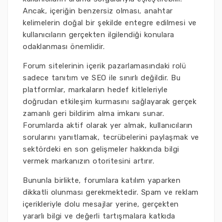
Ancak, içeriğin benzersiz olması, anahtar
kelimelerin doğal bir şekilde entegre edilmesi ve
kullanıcıların gerçekten ilgilendiği konulara
odaklanması önemlidir.
Forum sitelerinin içerik pazarlamasındaki rolü
sadece tanıtım ve SEO ile sınırlı değildir. Bu
platformlar, markaların hedef kitleleriyle
doğrudan etkileşim kurmasını sağlayarak gerçek
zamanlı geri bildirim alma imkanı sunar.
Forumlarda aktif olarak yer almak, kullanıcıların
sorularını yanıtlamak, tecrübelerini paylaşmak ve
sektördeki en son gelişmeler hakkında bilgi
vermek markanızın otoritesini artırır.
Bununla birlikte, forumlara katılım yaparken
dikkatli olunması gerekmektedir. Spam ve reklam
içerikleriyle dolu mesajlar yerine, gerçekten
yararlı bilgi ve değerli tartışmalara katkıda