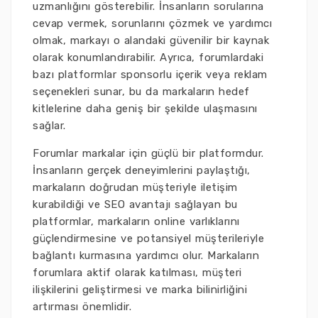
uzmanlığını gösterebilir. İnsanların sorularına
cevap vermek, sorunlarını çözmek ve yardımcı
olmak, markayı o alandaki güvenilir bir kaynak
olarak konumlandırabilir. Ayrıca, forumlardaki
bazı platformlar sponsorlu içerik veya reklam
seçenekleri sunar, bu da markaların hedef
kitlelerine daha geniş bir şekilde ulaşmasını
sağlar.
Forumlar markalar için güçlü bir platformdur.
İnsanların gerçek deneyimlerini paylaştığı,
markaların doğrudan müşteriyle iletişim
kurabildiği ve SEO avantajı sağlayan bu
platformlar, markaların online varlıklarını
güçlendirmesine ve potansiyel müşterileriyle
bağlantı kurmasına yardımcı olur. Markaların
forumlara aktif olarak katılması, müşteri
ilişkilerini geliştirmesi ve marka bilinirliğini
artırması önemlidir.