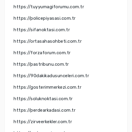
https://tuyyumagiforumu.com.tr
https://policepiyasasi.com.tr
https://sifanoktasi.com.tr
https://ortasahasohbeti.com.tr
https://forzaforum.com.tr
https://pastribunu.com.tr
https://90dakikadusunceleri.com.tr
https://gosterimmerkezi.com.tr
https://soluknoktasi.com.tr
https://perdearkadasi.com.tr
https://zirveerkekler.com.tr