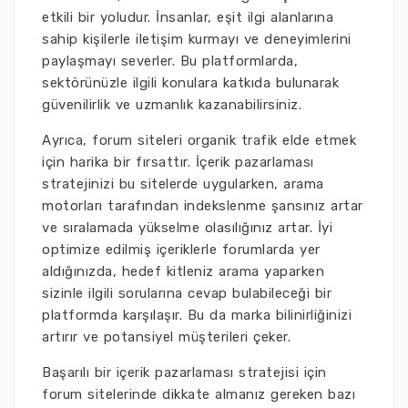
etkili bir yoludur. İnsanlar, eşit ilgi alanlarına
sahip kişilerle iletişim kurmayı ve deneyimlerini
paylaşmayı severler. Bu platformlarda,
sektörünüzle ilgili konulara katkıda bulunarak
güvenilirlik ve uzmanlık kazanabilirsiniz.
Ayrıca, forum siteleri organik trafik elde etmek
için harika bir fırsattır. İçerik pazarlaması
stratejinizi bu sitelerde uygularken, arama
motorları tarafından indekslenme şansınız artar
ve sıralamada yükselme olasılığınız artar. İyi
optimize edilmiş içeriklerle forumlarda yer
aldığınızda, hedef kitleniz arama yaparken
sizinle ilgili sorularına cevap bulabileceği bir
platformda karşılaşır. Bu da marka bilinirliğinizi
artırır ve potansiyel müşterileri çeker.
Başarılı bir içerik pazarlaması stratejisi için
forum sitelerinde dikkate almanız gereken bazı