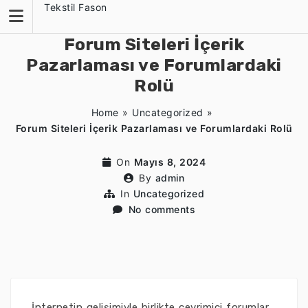
Skip
Tekstil Fason
to
content
Forum Siteleri İçerik
Pazarlaması ve Forumlardaki
Rolü
Home
»
Uncategorized
»
Forum Siteleri İçerik Pazarlaması ve Forumlardaki Rolü
On
Mayıs 8, 2024
By
admin
In
Uncategorized
No comments
İnternetin gelişimiyle birlikte çevrimiçi forumlar,