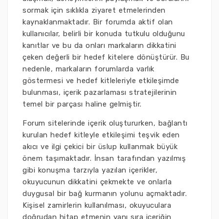
sormak için sıklıkla ziyaret etmelerinden
kaynaklanmaktadır. Bir forumda aktif olan
kullanıcılar, belirli bir konuda tutkulu olduğunu
kanıtlar ve bu da onları markaların dikkatini
çeken değerli bir hedef kitelere dönüştürür. Bu
nedenle, markaların forumlarda varlık
göstermesi ve hedef kitleleriyle etkileşimde
bulunması, içerik pazarlaması stratejilerinin
temel bir parçası haline gelmiştir.
Forum sitelerinde içerik oluştururken, bağlantı
kurulan hedef kitleyle etkileşimi teşvik eden
akıcı ve ilgi çekici bir üslup kullanmak büyük
önem taşımaktadır. İnsan tarafından yazılmış
gibi konuşma tarzıyla yazılan içerikler,
okuyucunun dikkatini çekmekte ve onlarla
duygusal bir bağ kurmanın yolunu açmaktadır.
Kişisel zamirlerin kullanılması, okuyuculara
doğrudan hitap etmenin yanı sıra içeriğin