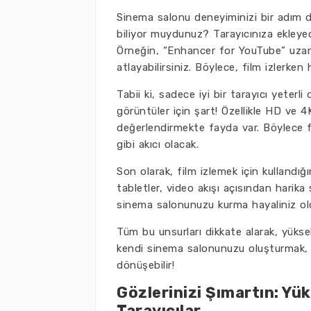
Sinema salonu deneyiminizi bir adım dah
biliyor muydunuz? Tarayıcınıza ekleyece
Örneğin, “Enhancer for YouTube” uzantısı
atlayabilirsiniz. Böylece, film izlerken
Tabii ki, sadece iyi bir tarayıcı yeterli 
görüntüler için şart! Özellikle HD ve 4K
değerlendirmekte fayda var. Böylece 
gibi akıcı olacak.
Son olarak, film izlemek için kullandığı
tabletler, video akışı açısından harika
sinema salonunuzu kurma hayaliniz ol
Tüm bu unsurları dikkate alarak, yüksek
kendi sinema salonunuzu oluşturmak, s
dönüşebilir!
Gözlerinizi Şımartın: Yü
Tarayıcılar