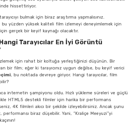
çinde hissettiriyor.
 tarayıcıyı bulmak için biraz araştırma yapmalısınız.
 bu yüzden yüksek kaliteli film izlemeyi deneyimlemek için
için gerçek bir keyif kaynağı olacaktır.
 Hangi Tarayıcılar En İyi Görüntü
?
izlemek için rahat bir koltuğa yerleştiğinizi düşünün. Bir
 bir film; eğer ki tarayıcınız uygun değilse, bu keyif verici
eçimi
, bu noktada devreye giriyor. Hangi tarayıcılar, film
ilir?
unca internetin şampiyonu oldu. Hızlı yükleme süreleri ve güçlü
llikle HTML5 destekli filmler için harika bir performans
eniz, 4K filmleri akıcı bir şekilde izleyebilirsiniz. Ancak şunu
performansı biraz düşebilir. Yani, “Kraliçe Meeyuzi”yi
kaçının!