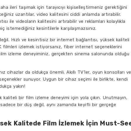
a ileri taşımak için tarayıcıyı kişiselleştirmeniz gerektiğini
ğiniz uzantılar, video kalitesini ciddi anlamda artırabilir.
 ile videoların kalitesini artırabilir ve reklamları kolaylıkla
 hiç istemediğiniz kesintilerle karşılaşmazsınız.
değil. Hızlı ve kesintisiz bir internet bağlantısı, yüksek kaliteli
 filmleri izlemek istiyorsanız, fiber internet seçeneklerini
film izleme deneyiminiz, gerçekten sinema salonunda olduğu
nız cihazlar da oldukça önemli. Akıllı TV’ler, oyun konsolları v
 seçenekler sunuyor. Uygun bir cihaz seçimi ile birlikte, kendi
dukça yakın!
 kaliteli bir film izleme deneyimi için yola çıkın. Unutmayın,
adece bir düş değil, aynı zamanda keyifli bir gerçeğe
ksek Kalitede Film İzlemek İçin Must-Se