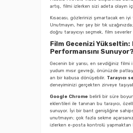
artış, filmi izlerken sizi adeta olayın i
Kısacası, gözlerinizi şımartacak en iyi
Unutmayın, her şey bir tık uzağınızda;
doğru tarayıcıyı seçmek, film severler 
Film Gecenizi Yükseltin:
Performansını Sunuyor
Gecenin bir yarısı, en sevdiğiniz filmi 
yudum mısır gevreği, önünüzde patlayan
an bir kabusa dönüşebilir.
Tarayıcı s
deneyiminizi gerçekten zirveye taşıyab
Google Chrome
belirli bir süre boy
eklentileri ile tanınan bu tarayıcı, öze
sunuyor. İyi bir bant genişliğine sahips
unutmayın; çok fazla sekme açarsanız, 
izlerken e-posta kontrolü yapmaktan 