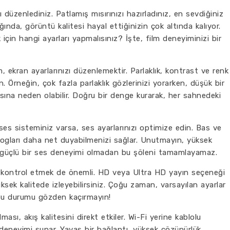
düzenlediniz. Patlamış mısırınızı hazırladınız, en sevdiğiniz
ığında, görüntü kalitesi hayal ettiğinizin çok altında kalıyor.
için hangi ayarları yapmalısınız? İşte, film deneyiminizi bir
m, ekran ayarlarınızı düzenlemektir. Parlaklık, kontrast ve renk
in. Örneğin, çok fazla parlaklık gözlerinizi yorarken, düşük bir
sına neden olabilir. Doğru bir denge kurarak, her sahnedeki
es sisteminiz varsa, ses ayarlarınızı optimize edin. Bas ve
alogları daha net duyabilmenizi sağlar. Unutmayın, yüksek
, güçlü bir ses deneyimi olmadan bu şöleni tamamlayamaz.
ı kontrol etmek de önemli. HD veya Ultra HD yayın seçeneği
ksek kalitede izleyebilirsiniz. Çoğu zaman, varsayılan ayarlar
 Bu durumu gözden kaçırmayın!
ması, akış kalitesini direkt etkiler. Wi-Fi yerine kablolu
m deneyimi sunar. Yavaş bir bağlantı, yüksek çözünürlük