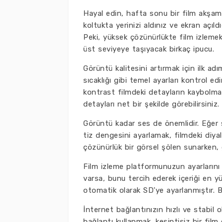
Hayal edin, hafta sonu bir film akşamı 
koltukta yerinizi aldınız ve ekran açıld
Peki, yüksek çözünürlükte film izlemek 
üst seviyeye taşıyacak birkaç ipucu.
Görüntü kalitesini artırmak için ilk adı
sıcaklığı gibi temel ayarları kontrol ed
kontrast filmdeki detayların kaybolma
detayları net bir şekilde görebilirsiniz.
Görüntü kadar ses de önemlidir. Eğer s
tiz dengesini ayarlamak, filmdeki diy
çözünürlük bir görsel şölen sunarken
Film izleme platformunuzun ayarların
varsa, bunu tercih ederek içeriği en yü
otomatik olarak SD'ye ayarlanmıştır.
İnternet bağlantınızın hızlı ve stabil ol
bağlantı kullanmak, kesintisiz bir fil