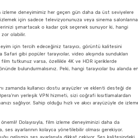
lm izleme deneyimimiz her geçen gün daha da üst seviyelere
ilm izlemek için sadece televizyonunuza veya sinema salonlarına
zlerinizi şımartacak o kadar çok seçenek sunuyor ki, hangi
zor olabilir.
neyim için tercih edeceğiniz tarayıcı, görüntü kalitesini
Safari gibi popüler tarayıcılar, video akışında sundukları
 film tutkunuz varsa, özellikle 4K ve HDR içeriklerde
 önünde bulundurmalısınız. Peki, hangi tarayıcılar bu alanda e
nı zamanda kullanıcı dostu arayüzler ve eklenti desteği de
era'nın yerleşik VPN hizmeti, sizi coğrafi kısıtlamalardan
anızı sağlıyor. Sahip olduğu hızlı ve akıcı arayüzüyle de izlem
 önemli! Dolayısıyla, film izleme deneyiminizi daha da
, ses ayarlarının kolayca yönetilebilir olması gerekiyor.
ğu gelişmiş ses ayarlarıyla dikkat çekiyor. Ses kalitesindeki