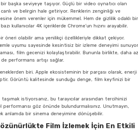
bir başka seviyeye taşıyor. Güçlü bir video oynatıcı olan
 canlı ve belirgin hale getiriyor. Renklerin zenginliği ve
itesine önem verenler için mükemmel. Hem de gizlilik odaklı bir
bazı kullanıcılar 4K içeriklerde Chrome’un hızını arayabilir.
bir öneri olabilir ama yenilikçi özellikleriyle dikkat çekiyor.
stemle uyumu sayesinde kesintisiz bir izleme deneyimi sunuyor
ması, film gecenizi kolaylaştırabilir. Bununla birlikte, daha a
 de performans artışı sağlar.
eçeneklerden biri. Apple ekosisteminin bir parçası olarak, enerji
ptir. Görüntü kalitesinde sunduğu denge, film keyfinizi bir
taşımak istiyorsanız, bu tarayıcılar arasından tercihinizi
nel performansı göz önünde bulundurmalısınız. Unutmayın,
çek anlamda bir sinema deneyimine dönüşebilir.
Çözünürlükte Film İzlemek İçin En Etkili