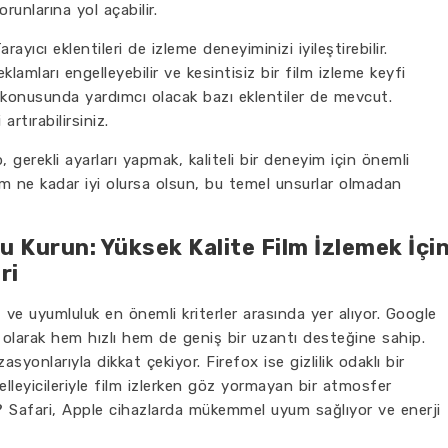
runlarına yol açabilir.
rayıcı eklentileri de izleme deneyiminizi iyileştirebilir.
klamları engelleyebilir ve kesintisiz bir film izleme keyfi
 konusunda yardımcı olacak bazı eklentiler de mevcut.
 artırabilirsiniz.
, gerekli ayarları yapmak, kaliteli bir deneyim için önemli
ilm ne kadar iyi olursa olsun, bu temel unsurlar olmadan
 Kurun: Yüksek Kalite Film İzlemek İçi
ri
z ve uyumluluk en önemli kriterler arasında yer alıyor. Google
 olarak hem hızlı hem de geniş bir uzantı desteğine sahip.
syonlarıyla dikkat çekiyor. Firefox ise gizlilik odaklı bir
elleyicileriyle film izlerken göz yormayan bir atmosfer
rı? Safari, Apple cihazlarda mükemmel uyum sağlıyor ve enerji