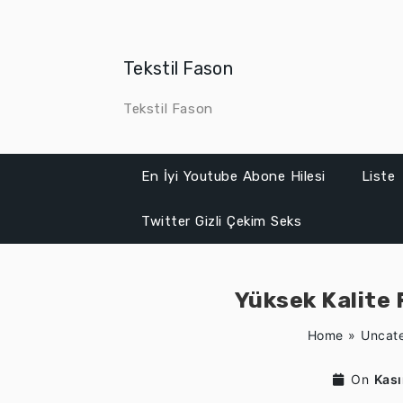
Skip
to
content
Tekstil Fason
Tekstil Fason
En İyi Youtube Abone Hilesi
Liste
Twitter Gizli Çekim Seks
Yüksek Kalite F
Home
»
Uncat
On
Kas