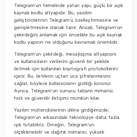
Telegram’un temelinde yatan yapı, güçlü bir açık
kaynak kodlu altyapıdır. Bu, yazılım
geliştiricilerinin Telegram’u özelleştirmesine ve
genişletmesine olanak tanır. Ancak, Telegram’un
çekirdeğini anlamak için öncelikle bu açık kaynak
kodlu yapının ne olduğunu kavramak önemlidir.
Telegram’un çekirdeği, mesajlaşma altyapısını
ve kullanıcıların verilerini güvenli bir şekilde
iletmek için kullanılan kriptografi protokollerini
içerir. Bu, iletilerin uçtan uca şifrelenmesini
sağlar, böylece kullanıcıların gizliliği korunur.
Ayrıca, Telegram’un sunucu tabanlı mimarisi,
hızlı ve güvenilir iletişimi mümkün kılar.
Yazılım mühendislerinin diline girdiğimizde,
Telegram’un arkasındaki teknolojiye daha fazla
ışık tutabiliriz. Örneğin, Telegram’un
ölçeklenebilir ve dağıtık mimarisi, yüksek