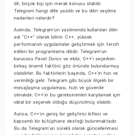
dil, birçok kişi için merak konusu olabilir.
Telegram hangi dille yazıldı ve bu dilin seçilme
nedenleri nelerdir?
Aslında, Telegram’un yazılımında kullanılan dilin
adı “C++” olarak bilinir. C++, yüksek
performanslı uygulamalar geliştirmek için tercih
edilen bir programlama dilidir. Telegram’un
kurucusu Pavel Durov ve ekibi, C++’ı seçerken
birkaç önemli faktörü göz önünde bulundurmuş
olabilirler. Bu faktörlerin başında, C++’ın hızı ve
verimliliği gelir. Telegram gibi büyük ölçekli bir
mesajlaşma uygulaması, hızlı ve güvenilir
olmalıdır. C++’ın bu gereksinimleri karşılamak için
ideal bir seçenek olduğu düşünülmüş olabilir.
Ayrıca, C++’ın geniş bir geliştirici kitlesi ve
kapsamlı bir kütüphane desteği bulunmaktadır.
Bu da Telegram’un sürekli olarak güncellenmesi