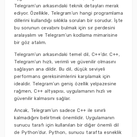
Telegram’un arkasındaki teknik detayları merak
ediyor. Özellikle, Telegram’un hangi programlama
dillerini kullandığı sıklıkla sorulan bir sorudur. İşte
bu sorunun cevabını bulmak için sır perdesini
aralayalım ve Telegram’un kodlama mimarisine
bir göz atalım.
Telegram’un arkasındaki temel dil, C++’dır. C++,
Telegram’un hızlı, verimli ve güvenilir olmasını
sağlayan ana dildir. Bu dil, düşük seviyeli
performans gereksinimlerini karşılamak için
idealdir. Telegram’un geniş özellik yelpazesine
rağmen, C++ altyapısı, uygulamanın hızlı ve
güvenilir kalmasını sağlar.
Ancak, Telegram’un sadece C++ ile sınırlı
kalmadığını belirtmek önemlidir. Uygulamanın
sunucu tarafı için kullanılan bir diğer önemli dil
de Python’dur. Python, sunucu tarafta esneklik