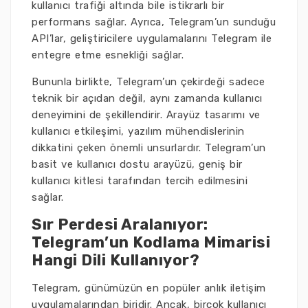
kullanıcı trafiği altında bile istikrarlı bir
performans sağlar. Ayrıca, Telegram’un sunduğu
API’lar, geliştiricilere uygulamalarını Telegram ile
entegre etme esnekliği sağlar.
Bununla birlikte, Telegram’un çekirdeği sadece
teknik bir açıdan değil, aynı zamanda kullanıcı
deneyimini de şekillendirir. Arayüz tasarımı ve
kullanıcı etkileşimi, yazılım mühendislerinin
dikkatini çeken önemli unsurlardır. Telegram’un
basit ve kullanıcı dostu arayüzü, geniş bir
kullanıcı kitlesi tarafından tercih edilmesini
sağlar.
Sır Perdesi Aralanıyor:
Telegram’un Kodlama Mimarisi
Hangi Dili Kullanıyor?
Telegram, günümüzün en popüler anlık iletişim
uygulamalarından biridir. Ancak, birçok kullanıcı