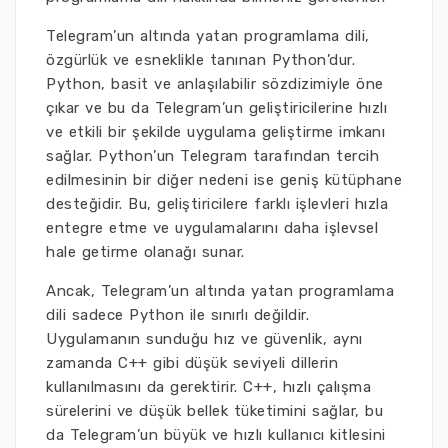
Telegram’un altında yatan programlama dili,
özgürlük ve esneklikle tanınan Python’dur.
Python, basit ve anlaşılabilir sözdizimiyle öne
çıkar ve bu da Telegram’un geliştiricilerine hızlı
ve etkili bir şekilde uygulama geliştirme imkanı
sağlar. Python’un Telegram tarafından tercih
edilmesinin bir diğer nedeni ise geniş kütüphane
desteğidir. Bu, geliştiricilere farklı işlevleri hızla
entegre etme ve uygulamalarını daha işlevsel
hale getirme olanağı sunar.
Ancak, Telegram’un altında yatan programlama
dili sadece Python ile sınırlı değildir.
Uygulamanın sunduğu hız ve güvenlik, aynı
zamanda C++ gibi düşük seviyeli dillerin
kullanılmasını da gerektirir. C++, hızlı çalışma
sürelerini ve düşük bellek tüketimini sağlar, bu
da Telegram’un büyük ve hızlı kullanıcı kitlesini