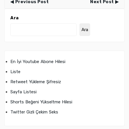
Previous Post
Next Post
Ara
Ara
En İyi Youtube Abone Hilesi
Liste
Retweet Yükleme Şifresiz
Sayfa Listesi
Shorts Beğeni Yükseltme Hilesi
Twitter Gizli Çekim Seks