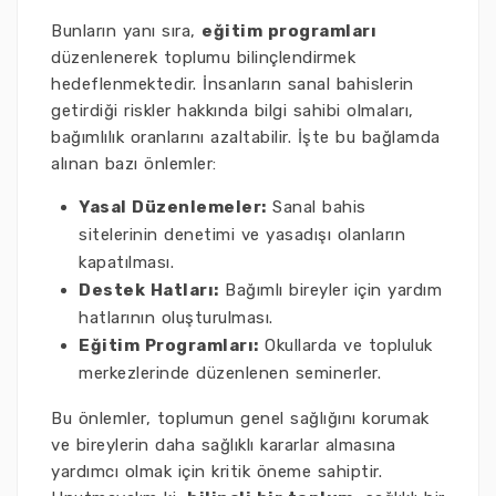
Bunların yanı sıra,
eğitim programları
düzenlenerek toplumu bilinçlendirmek
hedeflenmektedir. İnsanların sanal bahislerin
getirdiği riskler hakkında bilgi sahibi olmaları,
bağımlılık oranlarını azaltabilir. İşte bu bağlamda
alınan bazı önlemler:
Yasal Düzenlemeler:
Sanal bahis
sitelerinin denetimi ve yasadışı olanların
kapatılması.
Destek Hatları:
Bağımlı bireyler için yardım
hatlarının oluşturulması.
Eğitim Programları:
Okullarda ve topluluk
merkezlerinde düzenlenen seminerler.
Bu önlemler, toplumun genel sağlığını korumak
ve bireylerin daha sağlıklı kararlar almasına
yardımcı olmak için kritik öneme sahiptir.