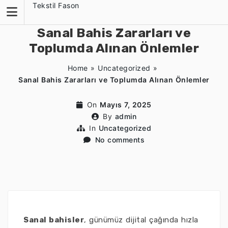
Skip
Tekstil Fason
to
content
Sanal Bahis Zararları ve
Toplumda Alınan Önlemler
Home
»
Uncategorized
»
Sanal Bahis Zararları ve Toplumda Alınan Önlemler
On
Mayıs 7, 2025
By
admin
In
Uncategorized
No comments
Sanal bahisler
, günümüz dijital çağında hızla