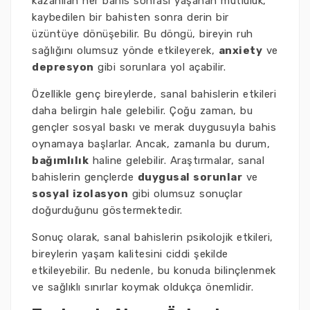
kazanılan her bahis sonrası yaşanan mutluluk,
kaybedilen bir bahisten sonra derin bir
üzüntüye dönüşebilir. Bu döngü, bireyin ruh
sağlığını olumsuz yönde etkileyerek,
anxiety
ve
depresyon
gibi sorunlara yol açabilir.
Özellikle genç bireylerde, sanal bahislerin etkileri
daha belirgin hale gelebilir. Çoğu zaman, bu
gençler sosyal baskı ve merak duygusuyla bahis
oynamaya başlarlar. Ancak, zamanla bu durum,
bağımlılık
haline gelebilir. Araştırmalar, sanal
bahislerin gençlerde
duygusal sorunlar
ve
sosyal izolasyon
gibi olumsuz sonuçlar
doğurduğunu göstermektedir.
Sonuç olarak, sanal bahislerin psikolojik etkileri,
bireylerin yaşam kalitesini ciddi şekilde
etkileyebilir. Bu nedenle, bu konuda bilinçlenmek
ve sağlıklı sınırlar koymak oldukça önemlidir.