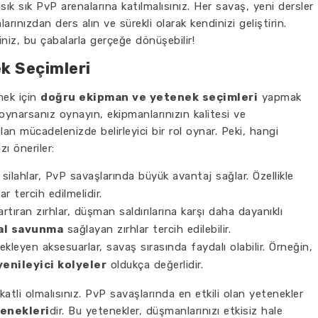
 sık sık PvP arenalarına katılmalısınız. Her savaş, yeni dersler
arınızdan ders alın ve sürekli olarak kendinizi geliştirin.
iz, bu çabalarla gerçeğe dönüşebilir!
k Seçimleri
mek için
doğru ekipman ve yetenek seçimleri
yapmak
oynarsanız oynayın, ekipmanlarınızın kalitesi ve
lan mücadelenizde belirleyici bir rol oynar. Peki, hangi
ı öneriler:
ilahlar, PvP savaşlarında büyük avantaj sağlar. Özellikle
ar tercih edilmelidir.
ran zırhlar, düşman saldırılarına karşı daha dayanıklı
al savunma
sağlayan zırhlar tercih edilebilir.
kleyen aksesuarlar, savaş sırasında faydalı olabilir. Örneğin,
yenileyici kolyeler
oldukça değerlidir.
katli olmalısınız. PvP savaşlarında en etkili olan yetenekler
enekleri
dir. Bu yetenekler, düşmanlarınızı etkisiz hale