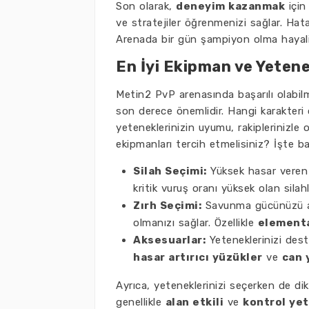
Son olarak,
deneyim kazanmak
için
ve stratejiler öğrenmenizi sağlar. Hatal
Arenada bir gün şampiyon olma hayalin
En İyi Ekipman ve Yetene
Metin2 PvP arenasında başarılı olabil
son derece önemlidir. Hangi karakteri 
yeteneklerinizin uyumu, rakiplerinizle o
ekipmanları tercih etmelisiniz? İşte baz
Silah Seçimi:
Yüksek hasar veren s
kritik vuruş oranı yüksek olan silahl
Zırh Seçimi:
Savunma gücünüzü artı
olmanızı sağlar. Özellikle
element
Aksesuarlar:
Yeteneklerinizi deste
hasar artırıcı yüzükler
ve
can 
Ayrıca, yeteneklerinizi seçerken de dik
genellikle
alan etkili
ve
kontrol yet