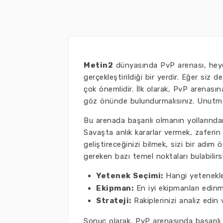
Metin2
dünyasında PvP arenası, heyec
gerçekleştirildiği bir yerdir. Eğer siz
çok önemlidir. İlk olarak, PvP arenası
göz önünde bulundurmalısınız. Unutmayın
Bu arenada başarılı olmanın yollarında
Savaşta anlık kararlar vermek, zaferin
geliştireceğinizi bilmek, sizi bir adı
gereken bazı temel noktaları bulabilirsi
Yetenek Seçimi:
Hangi yetenekleri
Ekipman:
En iyi ekipmanları edinm
Strateji:
Rakiplerinizi analiz edin
Sonuç olarak, PvP arenasında başarılı 