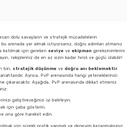
an dolu savaşların ve stratejik mücadelelerin
 de bu arenada yer almak istiyorsanız, doğru adımları atmanız
na katılmak için gereken
seviye
ve
ekipman
gereksinimlerini
, rakipleriniz de en az sizin kadar hırslı ve güçlü olabilir!
n biri,
stratejik düşünme
ve
doğru anı beklemektir
.
 anahtarıdır. Ayrıca, PvP arenasında hangi yeteneklerinizi
m öne çıkaracaktır. Aşağıda, PvP arenasında dikkat etmeniz
niz:
nizi geliştireceğinizi iyi belirleyin.
ek için çaba gösterin.
 ve ona göre hareket edin.
olmak için sürekli pratik yapmalı ve deneyim kazanmalısınız.