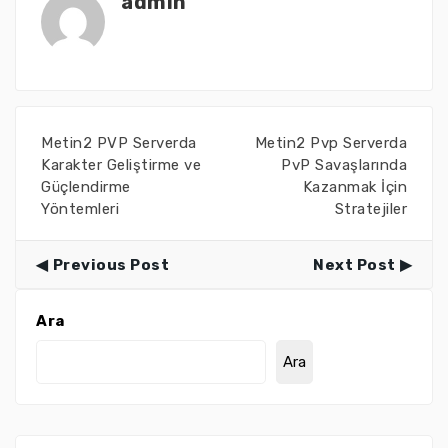
admin
Metin2 PVP Serverda
Metin2 Pvp Serverda
Karakter Geliştirme ve
PvP Savaşlarında
Güçlendirme
Kazanmak İçin
Yöntemleri
Stratejiler
Previous Post
Next Post
Ara
Ara