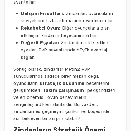
avantajlar:
Gelişim Fırsatları:
Zindanlar, oyuncuların
seviyelerini hızla artırmalarına yardımcı olur.
Rekabetçi Oyun:
Diğer oyuncularla olan
etkileşim zindanın heyecanını artırır.
Değerli Eşyalar:
Zindandan elde edilen
eşyalar, PvP savaşlarında büyük avantaj
sağlar.
Sonuç olarak, zindanlar Metin2 PvP
sunucularında sadece birer mekan değil,
oyuncuların
stratejik düşünme
becerilerini
geliştirdikleri,
takım çalışmasını
pekiştirdikleri
ve en önemlisi, oyun deneyimlerini
zenginleştirdikleri alanlardır. Bu yüzden,
zindanları es geçmeyin; çünkü her köşesinde
sizi bekleyen bir sürpriz olabilir!
Zindanların Stratejik Önemi