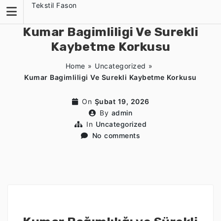
Skip
Tekstil Fason
to
content
Kumar Bagimliligi Ve Surekli
Kaybetme Korkusu
Home
»
Uncategorized
»
Kumar Bagimliligi Ve Surekli Kaybetme Korkusu
On
Şubat 19, 2026
By
admin
In
Uncategorized
No comments