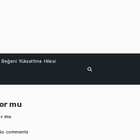
 Beğeni Yükseltme Hilesi
yor mu
or mu
No comments