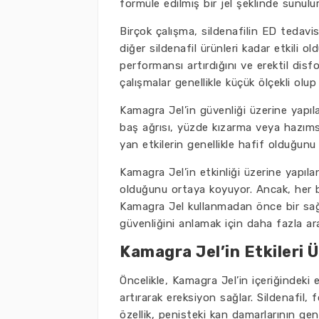
formüle edilmiş bir jel şeklinde sunulur 
Birçok çalışma, sildenafilin ED tedavi
diğer sildenafil ürünleri kadar etkili ol
performansı artırdığını ve erektil disfo
çalışmalar genellikle küçük ölçekli olu
Kamagra Jel’in güvenliği üzerine yapılan
baş ağrısı, yüzde kızarma veya hazımsızl
yan etkilerin genellikle hafif olduğun
Kamagra Jel’in etkinliği üzerine yapılan
olduğunu ortaya koyuyor. Ancak, her bir
Kamagra Jel kullanmadan önce bir sağl
güvenliğini anlamak için daha fazla ar
Kamagra Jel’in Etkileri 
Öncelikle, Kamagra Jel’in içeriğindeki 
artırarak ereksiyon sağlar. Sildenafil,
özellik, penisteki kan damarlarının gen