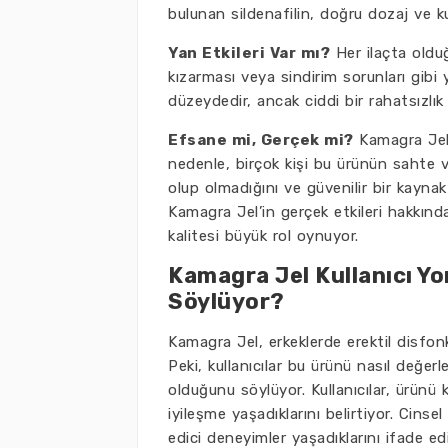
bulunan sildenafilin, doğru dozaj ve kul
Yan Etkileri Var mı?
Her ilaçta olduğ
kızarması veya sindirim sorunları gibi y
düzeydedir, ancak ciddi bir rahatsızlı
Efsane mi, Gerçek mi?
Kamagra Jel,
nedenle, birçok kişi bu ürünün sahte 
olup olmadığını ve güvenilir bir kayna
Kamagra Jel’in gerçek etkileri hakkınd
kalitesi büyük rol oynuyor.
Kamagra Jel Kullanıcı Yo
Söylüyor?
Kamagra Jel, erkeklerde erektil disfon
Peki, kullanıcılar bu ürünü nasıl değer
olduğunu söylüyor. Kullanıcılar, ürünü
iyileşme yaşadıklarını belirtiyor. Cinse
edici deneyimler yaşadıklarını ifade edi