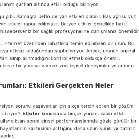
lanım şartları altında etkili olduğu biliniyor.
u gibi, Kamagra Jel’in de yan etkileri olabilir. Baş ağrısı, yüz
an etkiler rapor edilmiştir. Bu yan etkiler genellikle hafif
k hissederseniz bir sağlık profesyoneline danışmanız önemlidir
 internet üzerinden rahatlıkla temin edilebilen bir ürün. Bu
veya etkisiz olduğundan şüpheleniyor. Ancak, ürünün orijinal
ktan alınıp alınmadığını kontrol etmek oldukça önemli.
a kesin bir yargıya varmak zor; kişisel deneyimler ve ürünün
rumları: Etkileri Gerçekten Neler
ksiyon sorunu yaşayanlar için sıkça tercih edilen bir çözüm.
lendiriyor?
Etkiler
konusunda birçok yorum, ilacın etkili
 kullandıktan sonra cinsel performanslarında gözle görülür bir
l hayatlarının kalitesinin arttığını, daha uzun süreli ve tatmin
yorlar.