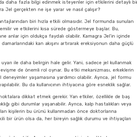
a daha fazla bilgi edinmek isteyenler için etkilerini detaylı bi
a Jel gerçekten ne işe yarar ve nasıl çalışır?
tajlarından biri hızla etkili olmasıdır. Jel formunda sunulan
 emilir ve etkilerini kısa sürede göstermeye başlar. Bu,
ane anlar için oldukça faydalı olabilir. Kamagra Jel’in içinde
 damarlarındaki kan akışını artırarak ereksiyonun daha güçlü
 uyarı ile daha belirgin hale gelir. Yani, sadece jel kullanmak
 sevişme de önemli rol oynar. Bu etki mekanizması, erkeklerin
l deneyimler yaşamasına yardımcı olabilir. Ayrıca, jel formu
ılabilir. Bu da kullanıcının ihtiyacına göre esneklik sağlar.
oktalara dikkat etmek gerekir. Yan etkiler, özellikle de baş
klığı gibi durumlar yaşanabilir. Ayrıca, kalp hastalıkları veya
olan kişilerin bu ürünü kullanmadan önce doktorlarına
ili bir ürün olsa da, her bireyin sağlık durumu ve ihtiyaçları