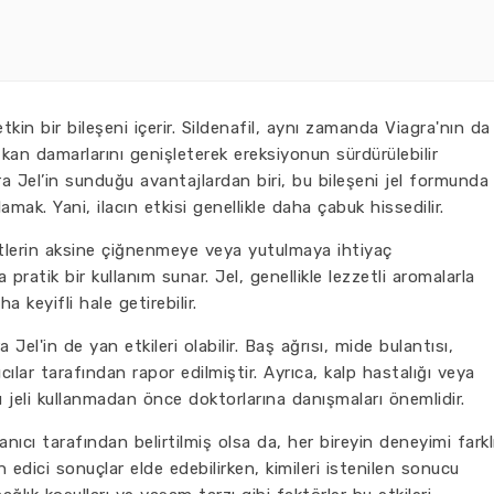
etkin bir bileşeni içerir. Sildenafil, aynı zamanda Viagra'nın da
an damarlarını genişleterek ereksiyonun sürdürülebilir
a Jel’in sunduğu avantajlardan biri, bu bileşeni jel formunda
amak. Yani, ilacın etkisi genellikle daha çabuk hissedilir.
etlerin aksine çiğnenmeye veya yutulmaya ihtiyaç
 pratik bir kullanım sunar. Jel, genellikle lezzetli aromalarla
ha keyifli hale getirebilir.
Jel'in de yan etkileri olabilir. Baş ağrısı, mide bulantısı,
nıcılar tarafından rapor edilmiştir. Ayrıca, kalp hastalığı veya
bu jeli kullanmadan önce doktorlarına danışmaları önemlidir.
anıcı tarafından belirtilmiş olsa da, her bireyin deneyimi farkl
in edici sonuçlar elde edebilirken, kimileri istenilen sonucu