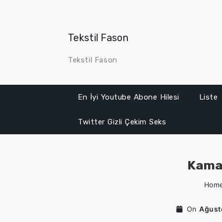
Skip
to
content
Tekstil Fason
Tekstil Fason
En İyi Youtube Abone Hilesi
Liste
Twitter Gizli Çekim Seks
Kamag
Hom
On
Ağust