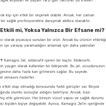
ğlık koşulları ve yaşam tarzı gibi faktörler bu etkileri
ok kişi için etkili bir seçenek olabilir. Ancak, her zaman
 bir sağlık profesyoneline danışmak akıllıca olacaktır.
tkili mi, Yoksa Yalnızca Bir Efsane mi?
cı olarak piyasaya sunulan bir ürün. Ancak bu ürünün etkinliğ
en işe yarayıp yaramadığını anlamak için daha yakından
r?
Kamagra Jel, sildenafil içeren bir ilaçtır. Sildenafil,
in yaygın olarak kullanılan bir bileşendir. Bu jel, vücudunuzun
lgesine daha fazla kan gitmesini sağlar. Bu sayede,
li olmasını hedefler.
 etkili olup olmadığı konusunda farklı görüşler var. Birçok
ldığında olumlu sonuçlar aldığını belirtiyor. Ancak, bazı
ya hiç etki görmüyor. Her bireyin vücut yapısı ve sağlık durumu
si kişiden kişiye değişebilir. Ayrıca, Kamagra Jel’in içeriğinde