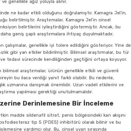
ve genellikle ağız yoluyla alınır.
sinde ne kadar etkili olduğunu doğrulamıştır. Kamagra Jel’in,
duğu belirtilmiştir. Araştırmalar, Kamagra Jel’in cinsel
nksiyon belirtilerini iyileştirdiğini göstermiştir. Ancak, bu
p daha geniş çaplı araştırmalara ihtiyaç duyulmaktadır.
 çalışmalar, genellikle iyi tolere edildiğini gösteriyor. Yine de
ık gibi yan etkiler bildirilmiştir. Bilimsel araştırmalar, bu tür
u ve tedavi sürecinde kendiliğinden geçtiğini ortaya koyuyor.
 bilimsel araştırmalar, ürünün genellikle etkili ve güvenli
eyin bu ilaca verdiği yanıt farklı olabilir. Bu nedenle,
ık uzmanına danışmak önemlidir. Uzun vadeli etkilerini ve
aştırma yapılması gerektiği unutulmamalıdır.
Üzerine Derinlemesine Bir İnceleme
etkin madde sildenafil sitrat, penis bölgesindeki kan akışını
 fosfodiesteraz tip 5 (PDE5) inhibitörü olarak bilinir ve bu
işlemesine yardımcı olur. Bu, cinsel uyarı sırasında