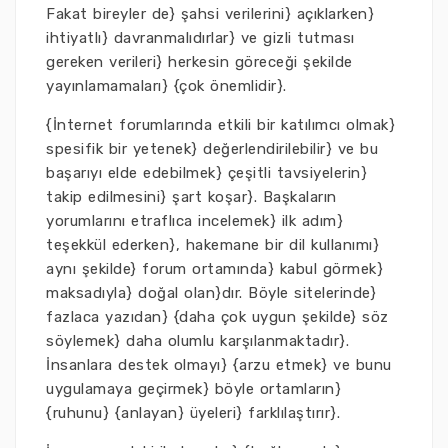
Fakat bireyler de} şahsi verilerini} açıklarken}
ihtiyatlı} davranmalıdırlar} ve gizli tutması
gereken verileri} herkesin göreceği şekilde
yayınlamamaları} {çok önemlidir}.
{İnternet forumlarında etkili bir katılımcı olmak}
spesifik bir yetenek} değerlendirilebilir} ve bu
başarıyı elde edebilmek} çeşitli tavsiyelerin}
takip edilmesini} şart koşar}. Başkaların
yorumlarını etraflıca incelemek} ilk adım}
teşekkül ederken}, hakemane bir dil kullanımı}
aynı şekilde} forum ortamında} kabul görmek}
maksadıyla} doğal olan}dır. Böyle sitelerinde}
fazlaca yazıdan} {daha çok uygun şekilde} söz
söylemek} daha olumlu karşılanmaktadır}.
İnsanlara destek olmayı} {arzu etmek} ve bunu
uygulamaya geçirmek} böyle ortamların}
{ruhunu} {anlayan} üyeleri} farklılaştırır}.