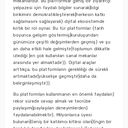
mekanlardur. Bu platformlar geniş bir ziyaretçi
yelpazesi için faydalı bilgiler sunarak|bilgi
birikimini demokratikleştirerek|herkesin katkı
sağlamasını sağlayarak} dijital ekosistemde
kritik bir rol oynar. Bu tür platformlar {tarih
boyunca gelişim göstermiş|kuruluşundan
günümüze çeşitli değişimlerden geçmiş} ve şu
an daha etkili hale gelmiştir|toplumun dikkatle
izlediği |en çok kullanılan sanal mekanlar
arasında yer almaktadır}}. Dijital araçlar
arttıkça, bu platformların gerekliliği de sürekli
artmaktadır|yükselişe geçmiştir|daha da
belirginleşmiştir}}.
Bu platformları kullanmanın en önemli faydaları}
rekor sürede cevap almak ve tecrübe
paylaşımı|paylaşılan deneyimlerden}
faydalanabilmektir}. Milyonlarca üyesi
bulunan|Geniş bir katılımcı kitlesi olan|Engin bir