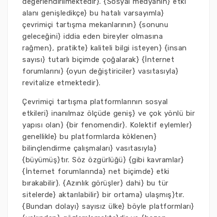
değerlendirilmektedir}. {Sosyal medyanın} etki
alanı genişledikçe} bu hatalı varsayımla}
çevrimiçi tartışma mekanlarının} {sonunu
geleceğini} iddia eden bireyler olmasına
rağmen}, pratikte} kaliteli bilgi isteyen} {insan
sayısı} tutarlı biçimde çoğalarak} {İnternet
forumlarını} {oyun değiştiriciler} vasıtasıyla}
revitalize etmektedir}.
Çevrimiçi tartışma platformlarının sosyal
etkileri} inanılmaz ölçüde geniş} ve çok yönlü bir
yapısı olan} {bir fenomendir}. Kolektif eylemler}
genellikle} bu platformlarda köklenen}
bilinçlendirme çalışmaları} vasıtasıyla}
{büyümüş}tır. Söz özgürlüğü} {gibi kavramlar}
{İnternet forumlarında} net biçimde} etki
bırakabilir}. {Azınlık görüşler} dahi} bu tür
sitelerde} aktarılabilir} bir ortama} ulaşmış}tır.
{Bundan dolayı} sayısız ülke} böyle platformları}