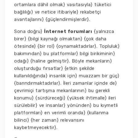
ortamlara dâhil olmak} vasıtasıyla} tüketici
bağlılığı} ve netice itibariyle} rekabetçi
avantajlarını} {güçlendirmişlerdir}.
Sona doğru}
İnternet forumları
{yalnızca
birer} {bilgi kaynağı olmaktan} {çok daha
ötesinde} {bir rol} {oynamaktadırlar}. Topluluk}
bakımından} bu platformlar} bilgi birikiminin}
odağı} {haline gelmiştir}. Böyle mekanların}
oluşturduğu fırsatlar} {etkin şekilde
kullanıldığında} insanlık için} muazzam bir güç}
{barındırmaktadırlar}. İleri zamanlar içinde de}
çevrimiçi tartışma mekanlarının} bu gerekli
konumu} {sürdüreceği} {yüksek ihtimalle} ileri
sürülebilir} ve insanlar} yönünden} bu kıymetli
platformları} en verimli oranda} {kullanma
bilinci} {her zaman} relevansını
kaybetmeyecektir}.