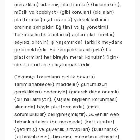
meraklıları} adanmış platformlar} {bulunurken},
müzik ve edebiyat} {gibi konuları} {ele alan}
platformlar} eşit oranda} yüksek kullanıcı
oranına sahip}dır. Eğitim} ve iş yönetimi}
tarzında kritik alanlarda} açılan platformlar}
sayısız bireyin} iş yaşamında} farklılık meydana
getirmekte}dir. Bu zenginlik aracılığıyla} bu
platformlar} her bireyin merak konuları} {için}
ideal bir ortam} oluşturmakta}dır.
Çevrimiçi forumların gizlilik boyutu}
tanımlanabilecek} maddeler} günümüzün
gereklilikleri} nedeniyle} {giderek daha önemli}
{bir hal almıştır}. {Kişisel bilgilerin korunması}
alanında} böyle platformlarda} {ciddi
sorumluluklar} belirginleşmiştir}. Güvenilir web
tabanlı siteler} {bu meselede} {katı kurallar}
{getirmiş} ve güvenlik altyapıları} {kullanarak}
{kullanıcılarının} itimadını} muhafaza etmiştir}.