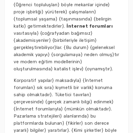
{Öğrenci topluluşları} böyle mekanlar içinde}
proje işbirliği} yürüterek} çalışmaların}
{toplumsal yaşama} {taşınmasında} {belirgin
katkı} getirmektedirler}.
İnternet forumları
vasıtasıyla} {coğrafyadan bağımsız}
{akademisyenler} {birbirleriyle iletişim}
gerçekleştirebiliyor}lar. {Bu durum} {geleneksel
akademik yapıyı} {sorgulamaya} neden olmuş}tır
ve modern eğitim modellerinin}
oluşturulmasında} katalist işlev} {oynamıştır}.
Korporatif yapılar} maksadıyla} {İnternet
forumları} sık sıra} kıymetli bir varlık} konuma
sahip olmaktadır}. Tüketici tavırları}
çerçevesinde} {gerçek zamanlı bilgi} edinmek}
{İnternet forumlarıyla} {mümkün olmaktadır}.
Pazarlama stratejileri} alanlarında} bu
platformlarda bulunan} {fikirler} son derece
yararlı} bilgiler} yaratırlar}. {Kimi şirketler} böyle