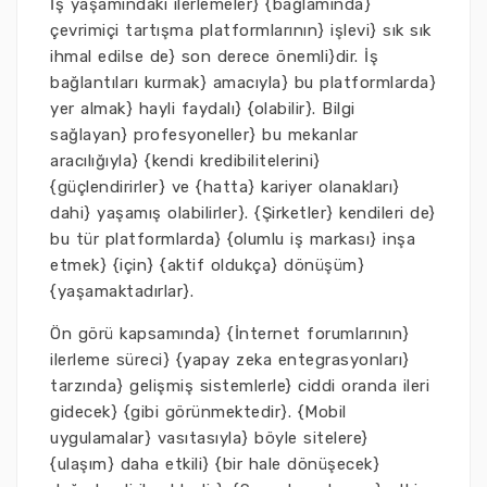
İş yaşamındaki ilerlemeler} {bağlamında}
çevrimiçi tartışma platformlarının} işlevi} sık sık
ihmal edilse de} son derece önemli}dir. İş
bağlantıları kurmak} amacıyla} bu platformlarda}
yer almak} hayli faydalı} {olabilir}. Bilgi
sağlayan} profesyoneller} bu mekanlar
aracılığıyla} {kendi kredibilitelerini}
{güçlendirirler} ve {hatta} kariyer olanakları}
dahi} yaşamış olabilirler}. {Şirketler} kendileri de}
bu tür platformlarda} {olumlu iş markası} inşa
etmek} {için} {aktif oldukça} dönüşüm}
{yaşamaktadırlar}.
Ön görü kapsamında} {İnternet forumlarının}
ilerleme süreci} {yapay zeka entegrasyonları}
tarzında} gelişmiş sistemlerle} ciddi oranda ileri
gidecek} {gibi görünmektedir}. {Mobil
uygulamalar} vasıtasıyla} böyle sitelere}
{ulaşım} daha etkili} {bir hale dönüşecek}