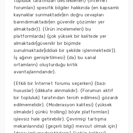
topluluk tarafından desteklenen} {İnternet
forumları} spesifik bilgiler hakkında {en kapsamlı
kaynaklar sunmaktadır|en doğru cevapları
barındırmaktadır|en güvenilir çözümler yer
almaktadır}}. {Ürün incelemeleri} bu
platformlarda} {çok yüksek bir kalitede yer
almaktadır|güvenilir bir biçimde
sunulmaktadır|iddialı bir şekilde işlenmektedir}}.
İş ağının genişletilmesi} {da} bu sanal
ortamların} oluşturduğu kritik
avantajlarındandır}.
{Etkili bir İnternet forumu seçerken} {bazı
hususlar} {dikkate alınmalıdır}. {Forumun aktif
bir topluluk} tarafından tercih edilmesi} gözardı
edilmemelidir}. {Moderasyon kalitesi} {yüksek
olmalıdır} çünkü trolling} böyle platformları}
işlevsiz hale getirebilir}. Çevrimiçi tartışma
mekanlarında} {geçerli bilgi} mevcut olmak için}