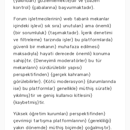
{yakından} gözlemlemekte}dir ve {bazen
kontrol} {çabalarına} başvurmaktadır}.
Forum işletmecilerinin} web tabanlı mekanlar
içindeki işlevi} sık sıra} unutulan} ama önemli}
{bir sorumluluk} {taşımaktadır}. İçerik denetimi
ve filtreleme} tarzında işler} bu platformlarda}
güvenli bir mekanın} muhafaza edilmesi}
maksadıyla} hayati derecede önemli} konuma
sahip}tır. {Deneyimli moderatörler} bu tür
mekanların} sürdürülebilir yapısı}
perspektifinden} {gerçek kahraman}
görülebilirler}. {Kötü moderasyon} {durumlarında
ise} bu platformlar} genellikle} müthiş süratle}
yıkılmış}tir ve geniş kullanıcı kitlesini}
{kaybetmiş}tir.
Yüksek öğretim kurumları} perspektifinden}
çevrimiçi tartışma platformlarının} {gerekliliği}
yakın dönemde} müthiş biçimde} çoğalmıştır}.