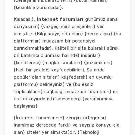
{deneyimli moderatörlerin} {üstün kalitesi}
{kesinlikle zorunludur}.
Kısacası},
İnternet forumları
günümüz sanal
dünyasının} {vazgeçilmez bileşenleri} yer
almıştır}. {Bilgi arayışında olan} {herkes için} {bu
platformlar} muazzam bir potansiyel
barındırmaktadır}. Kaliteli bir site bularak} sürekli
bir katılımcı olunması halinde} insanlar}
{kendilerine} {muğlak soruların} {çözümlerini}
{hızlı bir şekilde} keşfedebilirler}. Şu anda
popüler olan siteleri} keşfederek} en uyumlu
platformu} belirleyiniz} ve {bu eşsiz
toplulukların} sağladığı muazzam fırsatların} en
üst düzeyinde istifadesinden} {yararlanmaya
başlayınız}.
{İnternet forumlarının} zengin kategorisi}
inanılmaz derecede farklı} ve sayısız konuyu ele
alan} siteler yer almakta}dır. {Teknoloji