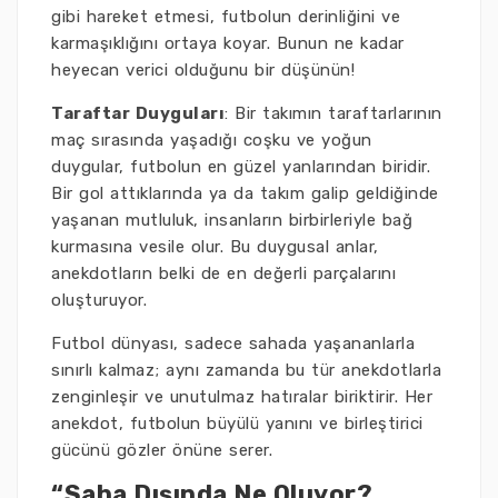
gibi hareket etmesi, futbolun derinliğini ve
karmaşıklığını ortaya koyar. Bunun ne kadar
heyecan verici olduğunu bir düşünün!
Taraftar Duyguları
: Bir takımın taraftarlarının
maç sırasında yaşadığı coşku ve yoğun
duygular, futbolun en güzel yanlarından biridir.
Bir gol attıklarında ya da takım galip geldiğinde
yaşanan mutluluk, insanların birbirleriyle bağ
kurmasına vesile olur. Bu duygusal anlar,
anekdotların belki de en değerli parçalarını
oluşturuyor.
Futbol dünyası, sadece sahada yaşananlarla
sınırlı kalmaz; aynı zamanda bu tür anekdotlarla
zenginleşir ve unutulmaz hatıralar biriktirir. Her
anekdot, futbolun büyülü yanını ve birleştirici
gücünü gözler önüne serer.
“Saha Dışında Ne Oluyor?