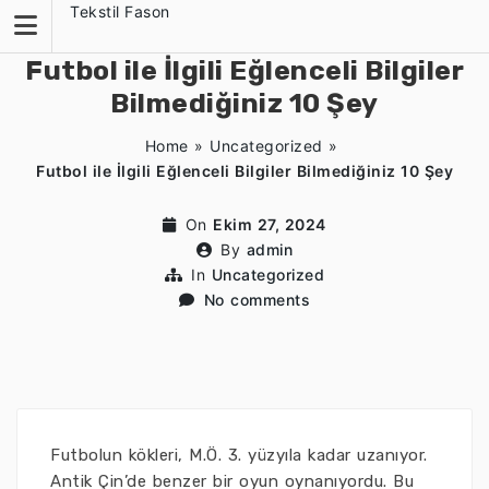
Skip
Tekstil Fason
to
content
Futbol ile İlgili Eğlenceli Bilgiler
Bilmediğiniz 10 Şey
Home
»
Uncategorized
»
Futbol ile İlgili Eğlenceli Bilgiler Bilmediğiniz 10 Şey
On
Ekim 27, 2024
By
admin
In
Uncategorized
No comments
Futbolun kökleri, M.Ö. 3. yüzyıla kadar uzanıyor.
Antik Çin’de benzer bir oyun oynanıyordu. Bu