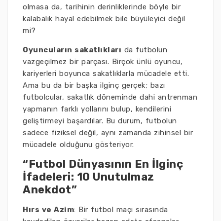
olmasa da, tarihinin derinliklerinde böyle bir
kalabalık hayal edebilmek bile büyüleyici değil
mi?
Oyuncuların sakatlıkları
da futbolun
vazgeçilmez bir parçası. Birçok ünlü oyuncu,
kariyerleri boyunca sakatlıklarla mücadele etti.
Ama bu da bir başka ilginç gerçek; bazı
futbolcular, sakatlık döneminde dahi antrenman
yapmanın farklı yollarını bulup, kendilerini
geliştirmeyi başardılar. Bu durum, futbolun
sadece fiziksel değil, aynı zamanda zihinsel bir
mücadele olduğunu gösteriyor.
“Futbol Dünyasının En İlginç
İfadeleri: 10 Unutulmaz
Anekdot”
Hırs ve Azim
: Bir futbol maçı sırasında