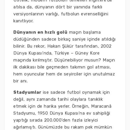
Üstelik, modern futbolun temelleri İngiltere’de
atılsa da, dünyanın dört bir yanında farklı
versiyonlarının varlığı, futbolun evrenselliğini
kanıtlıyor.
Dünyanın en hızlı golü
maçın başlama
düdüğünden sadece birkaç saniye içinde atıldığı
bilinir. Bu rekor, Hakan Şükür tarafından, 2002
Dünya Kupası'nda, Türkiye – Güney Kore
maçında kırılmıştır. Düşünebiliyor musun? Maçın
ilk dakikası bile geçmeden takımın gol atması,
hem oyuncular hem de seyirciler için unutulmaz
bir anı.
Stadyumlar
ise sadece futbol oynamak için
değil, aynı zamanda tarihi olaylara tanıklık
etmek için de harika yerler. Örneğin, Maracanã
Stadyumu, 1950 Dünya Kupası'na ev sahipliği
yaptığı sırada 200.000'den fazla izleyici
ağırlamıştı. Günümüzde bu rakam pek mümkün