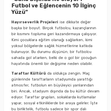
Futbol ve Eğlencenin 10 İlginç
Yüzü”
Hayırseverlik Projeleri
ise dikkate değer
başka bir boyut. Birçok futbolcu, kazançlarının
bir kısmını topluma geri kazandırmaya çalışıyor.
Kimi çocuklara eğitim olanağı sağlarken, kimi
yoksul bölgelerde sağlık hizmetlerine katkıda
bulunuyor. Bu durumu düşünün; bir futbolcu
sahada gol atarken, belki de o gol bir çocuğun
hayatında önemli bir değişime neden olabilir.
Taraftar Kültürü
da oldukça zengin. Maç
günlerinde taraftarların stadyumda yarattığı
atmosfer, futbolun en büyüleyici yanlarından
biri. Ancak, stadyum dışında da bu kültür devam
ediyor. Taraftar grupları, sokaklarda kutlamalar
yapar, sosyal etkinliklerde bir araya gelirler. İşte
bu birliktelik, futbolu sadece bir spor dalı