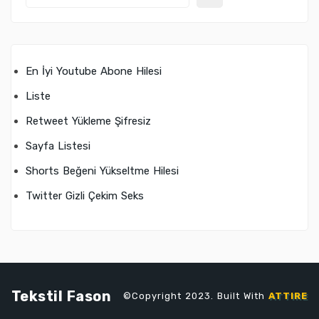
En İyi Youtube Abone Hilesi
Liste
Retweet Yükleme Şifresiz
Sayfa Listesi
Shorts Beğeni Yükseltme Hilesi
Twitter Gizli Çekim Seks
Tekstil Fason
©Copyright 2023. Built With
ATTIRE