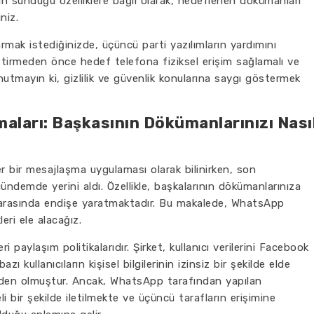
mın sunduğu özelliklere bağlı olarak, hedeflenen dökümanları
niz.
ak istediğinizde, üçüncü parti yazılımların yardımını
leştirmeden önce hedef telefona fiziksel erişim sağlamalı ve
utmayın ki, gizlilik ve güvenlik konularına saygı göstermek
maları: Başkasının Dökümanlarınızı Nası
r bir mesajlaşma uygulaması olarak bilinirken, son
gündemde yerini aldı. Özellikle, başkalarının dökümanlarınıza
lar arasında endişe yaratmaktadır. Bu makalede, WhatsApp
leri ele alacağız.
i paylaşım politikalarıdır. Şirket, kullanıcı verilerini Facebook
zı kullanıcıların kişisel bilgilerinin izinsiz bir şekilde elde
eden olmuştur. Ancak, WhatsApp tarafından yapılan
eli bir şekilde iletilmekte ve üçüncü tarafların erişimine