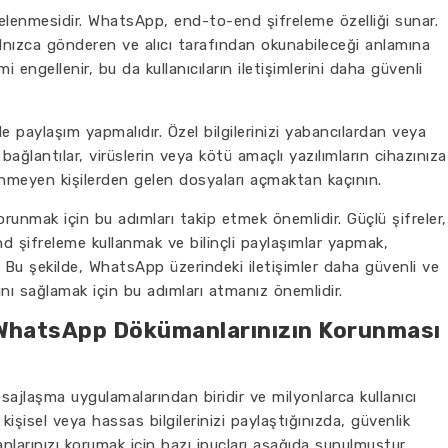
ifrelenmesidir. WhatsApp, end-to-end şifreleme özelliği sunar.
alnızca gönderen ve alıcı tarafından okunabileceği anlamına
i engellenir, bu da kullanıcıların iletişimlerini daha güvenli
ilde paylaşım yapmalıdır. Özel bilgilerinizi yabancılardan veya
bağlantılar, virüslerin veya kötü amaçlı yazılımların cihazınıza
linmeyen kişilerden gelen dosyaları açmaktan kaçının.
korunmak için bu adımları takip etmek önemlidir. Güçlü şifreler,
d şifreleme kullanmak ve bilinçli paylaşımlar yapmak,
ırır. Bu şekilde, WhatsApp üzerindeki iletişimler daha güvenli ve
masını sağlamak için bu adımları atmanız önemlidir.
: WhatsApp Dökümanlarınızın Korunması
laşma uygulamalarından biridir ve milyonlarca kullanıcı
kişisel veya hassas bilgilerinizi paylaştığınızda, güvenlik
larınızı korumak için bazı ipuçları aşağıda sunulmuştur.