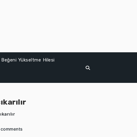
 Beğeni Yükseltme Hilesi
karılır
karılır
 comments