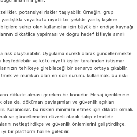
lduğu anlamına gelir.
likler, potansiyel riskler taşıyabilir. Örneğin, grup
nlışlıkla veya kötü niyetli bir şekilde yanlış kişilere
bilgilere sahip olan kullanıcılar için büyük bir endişe kaynağı
arının dikkatlice yapılması ve doğru hedef kitleyle sınırlı
a risk oluşturabilir. Uygulama sürekli olarak güncellenmekte
keşfedilebilir ve kötü niyetli kişiler tarafından istismar
arınızın tehlikeye girebileceği bir senaryo ortaya çıkabilir.
l etmek ve mümkün olan en son sürümü kullanmak, bu riski
ların dikkate alması gereken bir konudur. Mesaj içeriklerinin
llik olsa da, döküman paylaşımları ve güvenlik açıkları
ir. Kullanıcılar, bu riskleri minimize etmek için dikkatli olmalı,
lı ve güncellemeleri düzenli olarak takip etmelidir.
arını netleştirdikçe ve güvenlik önlemlerini geliştirdikçe,
iyi bir platform haline gelebilir.