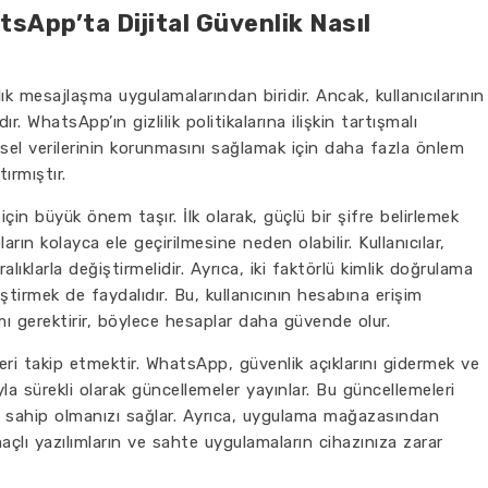
atsApp’ta Dijital Güvenlik Nasıl
mesajlaşma uygulamalarından biridir. Ancak, kullanıcılarının
dır. WhatsApp’ın gizlilik politikalarına ilişkin tartışmalı
kişisel verilerinin korunmasını sağlamak için daha fazla önlem
tırmıştır.
 için büyük önem taşır. İlk olarak, güçlü bir şifre belirlemek
arın kolayca ele geçirilmesine neden olabilir. Kullanıcılar,
alıklarla değiştirmelidir. Ayrıca, iki faktörlü kimlik doğrulama
eştirmek de faydalıdır. Bu, kullanıcının hesabına erişim
mı gerektirir, böylece hesaplar daha güvende olur.
ri takip etmektir. WhatsApp, güvenlik açıklarını gidermek ve
yla sürekli olarak güncellemeler yayınlar. Bu güncellemeleri
e sahip olmanızı sağlar. Ayrıca, uygulama mağazasından
açlı yazılımların ve sahte uygulamaların cihazınıza zarar