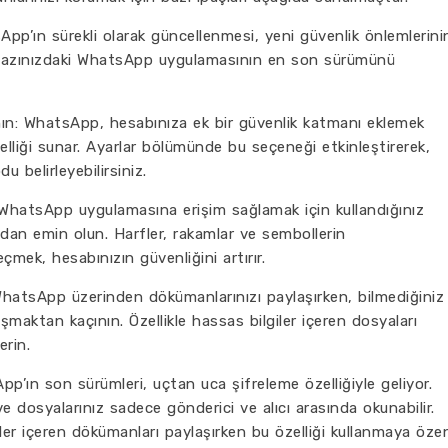
p’ın sürekli olarak güncellenmesi, yeni güvenlik önlemlerini
cihazınızdaki WhatsApp uygulamasının en son sürümünü
nın: WhatsApp, hesabınıza ek bir güvenlik katmanı eklemek
zelliği sunar. Ayarlar bölümünde bu seçeneği etkinleştirerek,
u belirleyebilirsiniz.
ki WhatsApp uygulamasına erişim sağlamak için kullandığınız
dan emin olun. Harfler, rakamlar ve sembollerin
mek, hesabınızın güvenliğini artırır.
WhatsApp üzerinden dökümanlarınızı paylaşırken, bilmediğiniz
şmaktan kaçının. Özellikle hassas bilgiler içeren dosyaları
erin.
pp’ın son sürümleri, uçtan uca şifreleme özelliğiyle geliyor.
ve dosyalarınız sadece gönderici ve alıcı arasında okunabilir.
ler içeren dökümanları paylaşırken bu özelliği kullanmaya öze